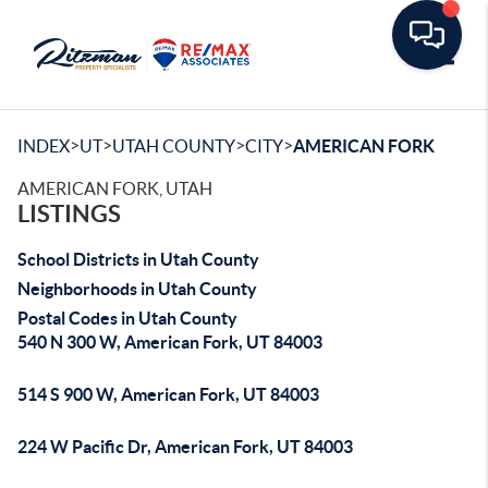
Toggle
>
>
>
>
INDEX
UT
UTAH COUNTY
CITY
AMERICAN FORK
AMERICAN FORK, UTAH
LISTINGS
School Districts in Utah County
Neighborhoods in Utah County
Postal Codes in Utah County
540 N 300 W, American Fork, UT 84003
514 S 900 W, American Fork, UT 84003
224 W Pacific Dr, American Fork, UT 84003