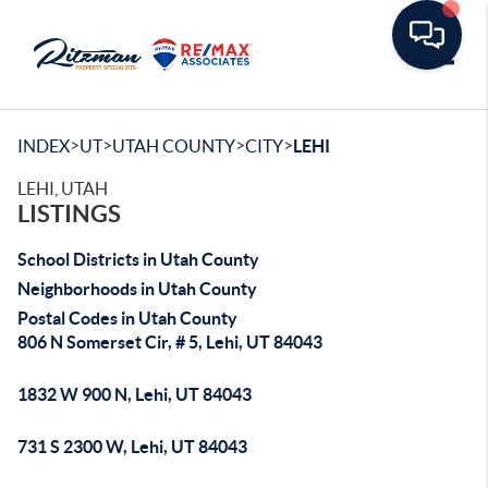
Toggle
>
>
>
>
INDEX
UT
UTAH COUNTY
CITY
LEHI
LEHI, UTAH
LISTINGS
School Districts in Utah County
Neighborhoods in Utah County
Postal Codes in Utah County
806 N Somerset Cir, # 5, Lehi, UT 84043
1832 W 900 N, Lehi, UT 84043
731 S 2300 W, Lehi, UT 84043