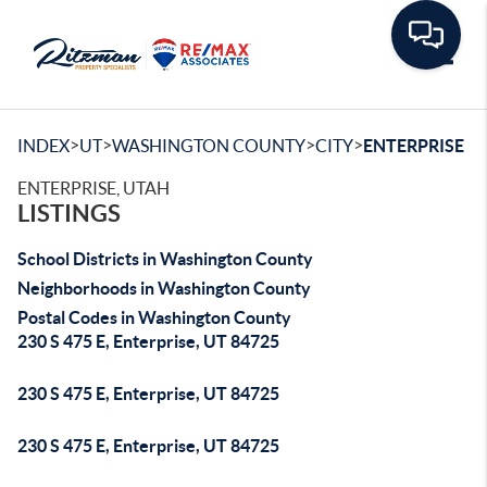
Toggle
>
>
>
>
INDEX
UT
WASHINGTON COUNTY
CITY
ENTERPRISE
ENTERPRISE, UTAH
LISTINGS
School Districts in Washington County
Neighborhoods in Washington County
Postal Codes in Washington County
230 S 475 E, Enterprise, UT 84725
230 S 475 E, Enterprise, UT 84725
230 S 475 E, Enterprise, UT 84725